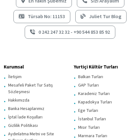
En Yakın Şubemiz
Sizi Arayalım
Türsab No: 11153
Juliet Tur Blog
0 242 247 32 32 - +90 544 853 85 92
Kurumsal
Yurtiçi Kültür Turları
İletişim
Balkan Turları
Mesafeli Paket Tur Satış
GAP Turları
Sözleşmesi
Karadeniz Turları
Hakkımızda
Kapadokya Turları
Banka Hesaplarımız
Ege Turları
İptal İade Koşulları
İstanbul Turları
Gizlilik Politikası
Mısır Turları
Aydınlatma Metni ve Site
Marmara Turları