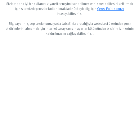
Sizlere daha iyi bir kullanıcı ziyareti deneyimi sunabilmek ve hizmet kalitesini arttırmak
için sitemizde çerezler kullanılmaktadır.Detaylı bilgi için
Çerez Politikamızı
inceleyebilirsiniz.
Bilgisayarınız, cep telefonunuz ya da tabletiniz aracılığıyla web sitesi üzerinden push
bildirimlerini almamak için internet tarayıcınızın ayarlar bölümünden bildirim izinlerinin
kaldırılmasını sağlayabilirsiniz. .