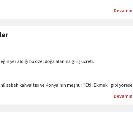
Devamın
53. Vuslat Yıldönümü kapsamında düzenlenen Mevlevî Sema Ayini g
unuz.
dokusuna, Mevlevîlik hizmetlerie ve tasavvuf öğretilerine hakim,
ler
ena Kilisesi ve Mevlânâ Müzesi'ni kapsayan tüm kültür turlarını ka
ğin yer aldığı bu özel doğa alanına giriş ücreti.
 zorunlu paket tur seyahat sağlık sigortası.
ünü sabah kahvaltısı ve Konya'nın meşhur "Etli Ekmek" gibi yörese
Devamın
elik ürünler, özel fotoğraf çekimleri ve program dışı tüm bireysel