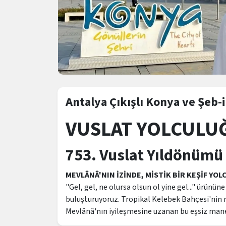
Antalya Çıkışlı Konya ve Şeb-i
VUSLAT YOLCULUĞ
753. Vuslat Yıldönümü
MEVLÂNÂ'NIN İZİNDE, MİSTİK BİR KEŞİF YO
"Gel, gel, ne olursa olsun ol yine gel..." ürünü
buluşturuyoruz. Tropikal Kelebek Bahçesi'nin re
Mevlânâ'nın iyileşmesine uzanan bu eşsiz manevi