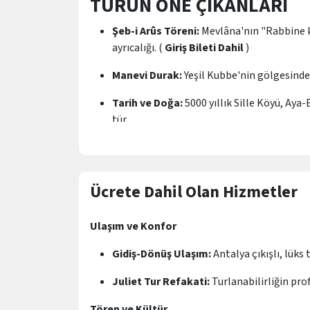
TURUN ÖNE ÇIKANLARI
Şeb-i Arûs Töreni:
Mevlâna'nın "Rabbine 
ayrıcalığı. (
Giriş Bileti Dahil
)
Manevi Durak:
Yeşil Kubbe'nin gölgesinde 
Tarih ve Doğa:
5000 yıllık Sille Köyü, Aya
tür.
Ücrete Dahil Olan Hizmetler
Ulaşım ve Konfor
Gidiş-Dönüş Ulaşım:
Antalya çıkışlı, lüks 
Juliet Tur Refakati:
Turlanabilirliğin pro
Tören ve Kültür