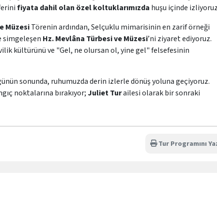
erini
fiyata dahil olan özel koltuklarımızda
huşu içinde izliyoruz
ve Müzesi
Törenin ardından, Selçuklu mimarisinin en zarif örneği
le simgeleşen
Hz. Mevlâna Türbesi ve Müzesi
’ni ziyaret ediyoruz.
ik kültürünü ve "Gel, ne olursan ol, yine gel" felsefesinin
günün sonunda, ruhumuzda derin izlerle dönüş yoluna geçiyoruz.
ngıç noktalarına bırakıyor;
Juliet Tur
ailesi olarak bir sonraki
Tur Programını Ya