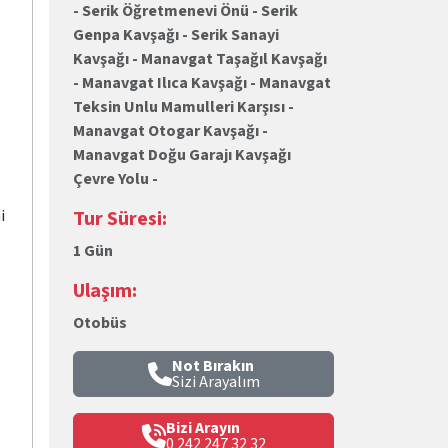
- Serik Öğretmenevi Önü - Serik
Genpa Kavşağı - Serik Sanayi
Kavşağı - Manavgat Taşağıl Kavşağı
- Manavgat Ilıca Kavşağı - Manavgat
Teksin Unlu Mamulleri Karşısı -
Manavgat Otogar Kavşağı -
Manavgat Doğu Garajı Kavşağı
Çevre Yolu -
i
Tur Süresi:
1 Gün
Ulaşım:
Otobüs
Not Bırakın
Sizi Arayalım
Bizi Arayın
0 242 247 32 32