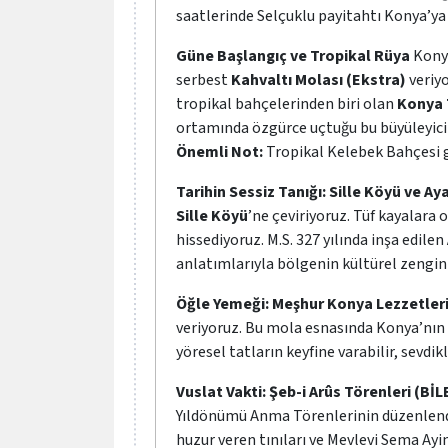
saatlerinde Selçuklu payitahtı Konya’ya 
Güne Başlangıç ve Tropikal Rüya
Konya
serbest
Kahvaltı Molası (Ekstra)
veriyo
tropikal bahçelerinden biri olan
Konya 
ortamında özgürce uçtuğu bu büyüleyici
Önemli Not:
Tropikal Kelebek Bahçesi gi
Tarihin Sessiz Tanığı: Sille Köyü ve A
Sille Köyü
’ne çeviriyoruz. Tüf kayalara 
hissediyoruz. M.S. 327 yılında inşa edilen
anlatımlarıyla bölgenin kültürel zenginl
Öğle Yemeği: Meşhur Konya Lezzetler
veriyoruz. Bu mola esnasında Konya’nın
yöresel tatların keyfine varabilir, sevdikl
Vuslat Vakti: Şeb-i Arûs Törenleri (Bİ
Yıldönümü Anma Törenlerinin düzenlen
huzur veren tınıları ve Mevlevi Sema Ayi