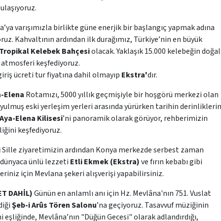
ulaşıyoruz.
’ya varışımızla birlikte güne enerjik bir başlangıç yapmak adına
ruz. Kahvaltının ardından ilk durağımız, Türkiye’nin en büyük
Tropikal Kelebek Bahçesi
olacak. Yaklaşık 15.000 kelebeğin doğal
 atmosferi keşfediyoruz.
riş ücreti tur fiyatına dahil olmayıp
Ekstra'
dır.
ya-Elena
Rotamızı, 5000 yıllık geçmişiyle bir hoşgörü merkezi olan
oyulmuş eski yerleşim yerleri arasında yürürken tarihin derinliklerin
Aya-Elena Kilisesi
’ni panoramik olarak görüyor, rehberimizin
iğini keşfediyoruz.
i
Sille ziyaretimizin ardından Konya merkezde serbest zaman
 dünyaca ünlü lezzeti
Etli Ekmek (Ekstra)
ve fırın kebabı gibi
eriniz için Mevlana şekeri alışverişi yapabilirsiniz.
LET DAHİL)
Günün en anlamlı anı için Hz. Mevlâna'nın 751. Vuslat
diği
Şeb-i Arûs Tören Salonu
’na geçiyoruz. Tasavvuf müziğinin
ni eşliğinde, Mevlâna’nın "Düğün Gecesi" olarak adlandırdığı,