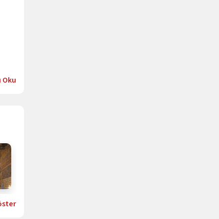
ı Oku
öster