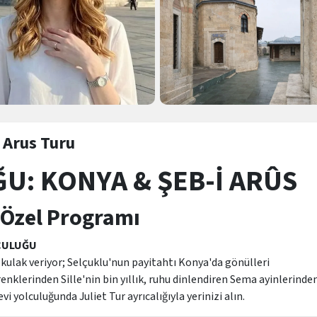
 Arus Turu
U: KONYA & ŞEB-İ ARÛS
 Özel Programı
LCULUĞU
ne kulak veriyor; Selçuklu'nun payitahtı Konya'da gönülleri
nklerinden Sille'nin bin yıllık, ruhu dinlendiren Sema ayinlerinde
 yolculuğunda Juliet Tur ayrıcalığıyla yerinizi alın.