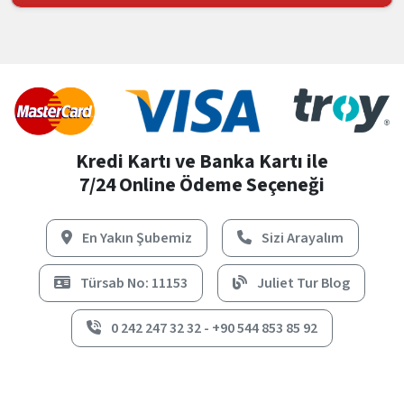
Kredi Kartı ve Banka Kartı ile
7/24 Online Ödeme Seçeneği
En Yakın Şubemiz
Sizi Arayalım
Türsab No: 11153
Juliet Tur Blog
0 242 247 32 32 - +90 544 853 85 92