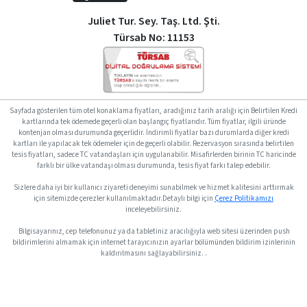
Juliet Tur. Sey. Taş. Ltd. Şti.
Türsab No: 11153
Sayfada gösterilen tüm otel konaklama fiyatları, aradığınız tarih aralığı için Belirtilen Kredi
kartlarında tek ödemede geçerli olan başlangıç fiyatlarıdır. Tüm fiyatlar, ilgili üründe
kontenjan olması durumunda geçerlidir. İndirimli fiyatlar bazı durumlarda diğer kredi
kartları ile yapılacak tek ödemeler için de geçerli olabilir. Rezervasyon sırasında belirtilen
tesis fiyatları, sadece TC vatandaşları için uygulanabilir. Misafirlerden birinin TC haricinde
farklı bir ülke vatandaşı olması durumunda, tesis fiyat farkı talep edebilir.
Sizlere daha iyi bir kullanıcı ziyareti deneyimi sunabilmek ve hizmet kalitesini arttırmak
için sitemizde çerezler kullanılmaktadır.Detaylı bilgi için
Çerez Politikamızı
inceleyebilirsiniz.
Bilgisayarınız, cep telefonunuz ya da tabletiniz aracılığıyla web sitesi üzerinden push
bildirimlerini almamak için internet tarayıcınızın ayarlar bölümünden bildirim izinlerinin
kaldırılmasını sağlayabilirsiniz. .