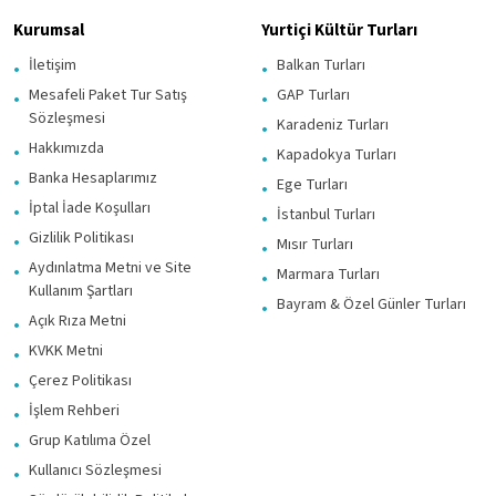
Kurumsal
Yurtiçi Kültür Turları
İletişim
Balkan Turları
Mesafeli Paket Tur Satış
GAP Turları
Sözleşmesi
Karadeniz Turları
Hakkımızda
Kapadokya Turları
Banka Hesaplarımız
Ege Turları
İptal İade Koşulları
İstanbul Turları
Gizlilik Politikası
Mısır Turları
Aydınlatma Metni ve Site
Marmara Turları
Kullanım Şartları
Bayram & Özel Günler Turları
Açık Rıza Metni
KVKK Metni
Çerez Politikası
İşlem Rehberi
Grup Katılıma Özel
Kullanıcı Sözleşmesi