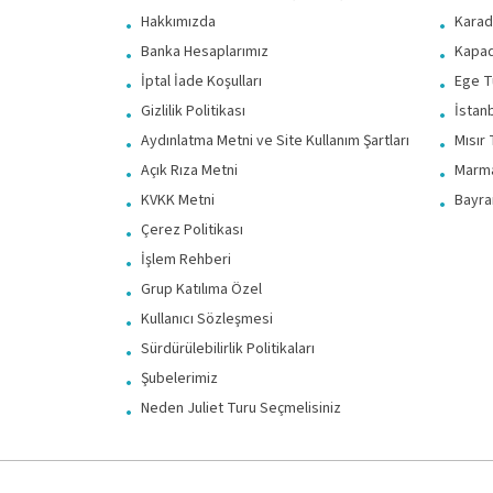
Hakkımızda
Karad
Banka Hesaplarımız
Kapad
İptal İade Koşulları
Ege Tu
Gizlilik Politikası
İstanb
Aydınlatma Metni ve Site Kullanım Şartları
Mısır 
Açık Rıza Metni
Marma
KVKK Metni
Bayra
Çerez Politikası
İşlem Rehberi
Grup Katılıma Özel
Kullanıcı Sözleşmesi
Sürdürülebilirlik Politikaları
Şubelerimiz
Neden Juliet Turu Seçmelisiniz