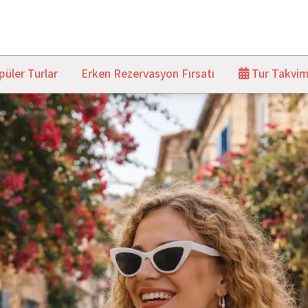
üler Turlar
Erken Rezervasyon Fırsatı
Tur Takvim