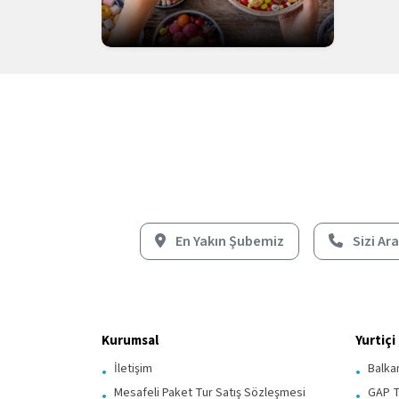
En Yakın Şubemiz
Sizi Ar
Kurumsal
Yurtiçi
İletişim
Balkan
Mesafeli Paket Tur Satış Sözleşmesi
GAP T