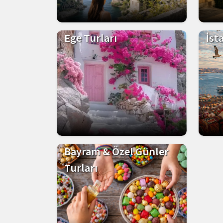
Ege Turları
İst
Bayram & Özel Günler
Turları