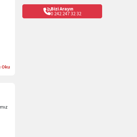
Bizi Arayın
0 242 247 32 32
ı Oku
ımız