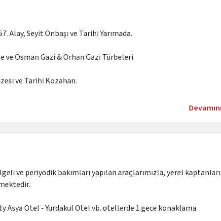
57. Alay, Seyit Onbaşı ve Tarihi Yarımada.
e ve Osman Gazi & Orhan Gazi Türbeleri.
esi ve Tarihi Kozahan.
Devamın
ı oteli olan
Grand Asya Otel
- City Asya Otel - Yurdakul Otel vb
e akşam yemeği dahildir.
lgeli ve periyodik bakımları yapılan araçlarımızla, yerel kaptanlar
mektedir.
tirecek profesyonel anlatımlar.
ity Asya Otel - Yurdakul Otel vb. otellerde 1 gece konaklama.