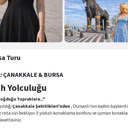
sa Turu
E: ÇANAKKALE & BURSA
ih Yolculuğu
Doğduğu Topraklara..."
zıldığı
Çanakkale Şehitlikleri'nden
, Osmanlı'nın kadim başkenti
 rota sizi bekliyor. 5 yıldızlı konaklama konforu ve uzman konakl
avetlisiniz.