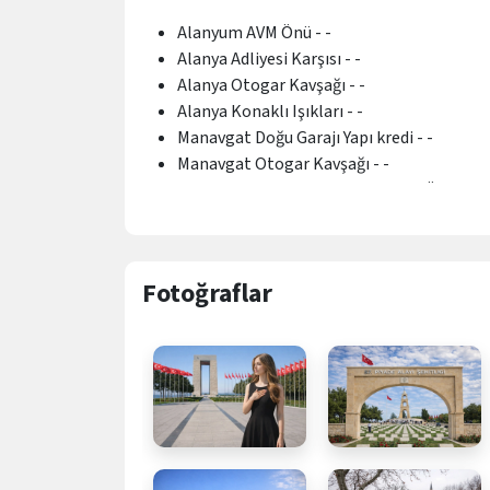
Alanyum AVM Önü - -
Alanya Adliyesi Karşısı - -
Alanya Otogar Kavşağı - -
Alanya Konaklı Işıkları - -
Manavgat Doğu Garajı Yapı kredi - -
Manavgat Otogar Kavşağı - -
Manavgat Teksin Unlu Mamulleri Önü - -
Manavgat Ilıca Kavşağı - -
Manavgat Taşağıl Kavşağı - -
Serik Sanayi Kavşağı - -
Fotoğraflar
Serik Genpa Kavşağı - -
Serik Öğretmenevi Karşısı - -
Serik Otogar kavşağı - -
Serik Kadriye Kavşağı - -
Aksu Pınarlı Anfaş Kavşağı - -
Yörükoğlu Kavşağı (ciğerci Eyüp usta) - -
Meydan PTT Önü - -
Mevlana Petrol Önü (Mevlana cd.) - -