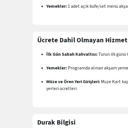
Yemekler:
1 adet açık büfe/set menü akşa
Feribot Geçişleri:
Çanakkale - Eceabat aras
Rehberlik:
Kültür ve Turizm Bakanlığı kok
Ücrete Dahil Olmayan Hizmet
Sigorta:
1618 sayılı yasa gerektiğinde düz
İlk Gün Sabah Kahvaltısı:
Turun ilk günü 
Yemekler:
Programda alınan akşam yemeği 
Müze ve Ören Yeri Girişleri:
Müze Kart kap
yerleri ücretleri.
Kişisel Harcamalar:
Oteldeki ekstralar (mi
Durak Bilgisi