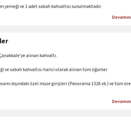
m yemeği ve 1 adet sabah kahvaltısı sunulmaktadır.
Devamın
ı gidiş-dönüş arabalı feribot geçiş ücretleri.
artlı profesyonel rehberlik hizmeti.
ler
enlenen zorunlu seyahat sigortası.
Çanakkale'ye alınan kahvaltı.
ve sabah kahvaltısı harici olarak alınan tüm öğünler
samı dışındaki özel müze girişleri (Panorama 1326 vb.) ve tüm ör
Devamın
nibar vb.), yemeklerde alınan tüm içecekler ve şahsi alışverişler.