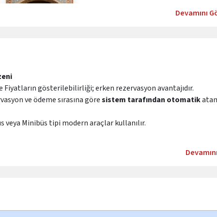
Devamını G
zeni
iyatların gösterilebilirliği; erken rezervasyon avantajıdır.
vasyon ve ödeme sırasına göre
sistem tarafından otomatik
atanı
 veya Minibüs tipi modern araçlar kullanılır.
Devamın
u başlıyor. Molalar ve varış saatleri yol/hava değişimine göre reh
n önce bildirilir. Dönüşte misafirler yalnızca turun başladığı ana
için TC kimlik kartı bulundurma zorunluluğu vardır.