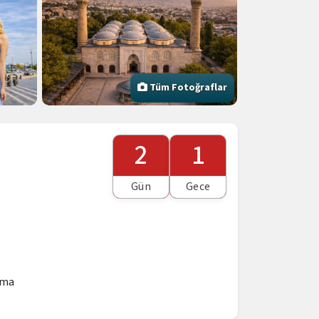
Tüm Fotoğraflar
2
1
Gün
Gece
ama