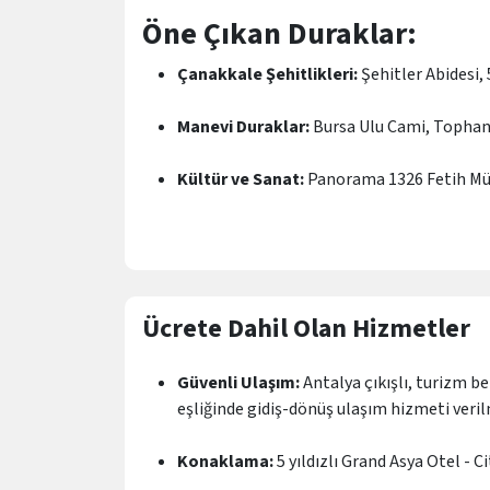
Öne Çıkan Duraklar:
Çanakkale Şehitlikleri:
Şehitler Abidesi, 
Manevi Duraklar:
Bursa Ulu Cami, Tophan
Kültür ve Sanat:
Panorama 1326 Fetih Müz
Tur Ayrıcalıkları:
Konaklama:
Bölgenin en prestijli 5 Yıldızl
bulunan 1 gece konaklama güvencesi.
Ücrete Dahil Olan Hizmetler
Öğünler:
alınan zengin sabah kahvaltısı v
Güvenli Ulaşım:
Antalya çıkışlı, turizm be
eşliğinde gidiş-dönüş ulaşım hizmeti veril
Rehberlik:
Tarihi iliklerinize kadar hisset
Konaklama:
5 yıldızlı Grand Asya Otel - C