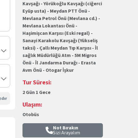
Kavşağı - Yörükoğlu Kavşağı (ciğerci
Eyüp usta) - Meydan PTT Önü -
Mevlana Petrol Önü (Mevlana cd.) -
Mevlana Lokantası Önü -
Haşimişcan Karşısı (Eski regal) -
Sanayi Karakolu Kavşağı (Yükseliş
taksi) - Çallı Meydan Tıp Karşısı - İl
sağlık Müdürlüğü Atm - 5M Migros
Önü - İl Jandarma Durağı - Erasta
Avm Önü - Otogar İşkur
Tur Süresi:
2 Gün 1 Gece
zdır
Ulaşım:
Otobüs
Not Bırakın
Sizi Arayalım