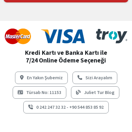
Kredi Kartı ve Banka Kartı ile
7/24 Online Ödeme Seçeneği
En Yakın Şubemiz
Sizi Arayalım
Türsab No: 11153
Juliet Tur Blog
0 242 247 32 32 - +90 544 853 85 92