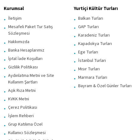
Kurumsal
Yurtiçi Kültür Turları
İletişim
Balkan Turları
Mesafeli Paket Tur Satış
GAP Turları
Sözleşmesi
Karadeniz Turları
Hakkımızda
Kapadokya Turları
Banka Hesaplarımız
Ege Turları
İptal İade Koşulları
İstanbul Turları
Gizlilik Politikası
Mısır Turları
Aydınlatma Metni ve Site
Marmara Turları
Kullanım Şartları
Bayram & Özel Günler Turları
Açık Rıza Metni
KVKK Metni
Çerez Politikası
İşlem Rehberi
Grup Katılıma Özel
Kullanıcı Sözleşmesi