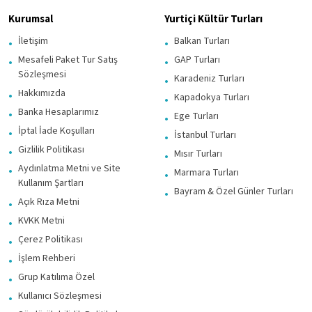
Kurumsal
Yurtiçi Kültür Turları
İletişim
Balkan Turları
Mesafeli Paket Tur Satış
GAP Turları
Sözleşmesi
Karadeniz Turları
Hakkımızda
Kapadokya Turları
Banka Hesaplarımız
Ege Turları
İptal İade Koşulları
İstanbul Turları
Gizlilik Politikası
Mısır Turları
Aydınlatma Metni ve Site
Marmara Turları
Kullanım Şartları
Bayram & Özel Günler Turları
Açık Rıza Metni
KVKK Metni
Çerez Politikası
İşlem Rehberi
Grup Katılıma Özel
Kullanıcı Sözleşmesi