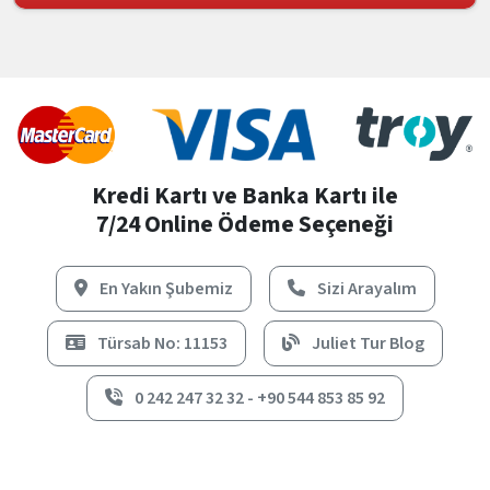
Kredi Kartı ve Banka Kartı ile
7/24 Online Ödeme Seçeneği
En Yakın Şubemiz
Sizi Arayalım
Türsab No: 11153
Juliet Tur Blog
0 242 247 32 32 - +90 544 853 85 92